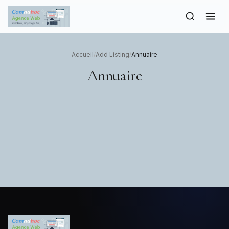
to
content
Accueil
/
Add Listing
/
Annuaire
Annuaire