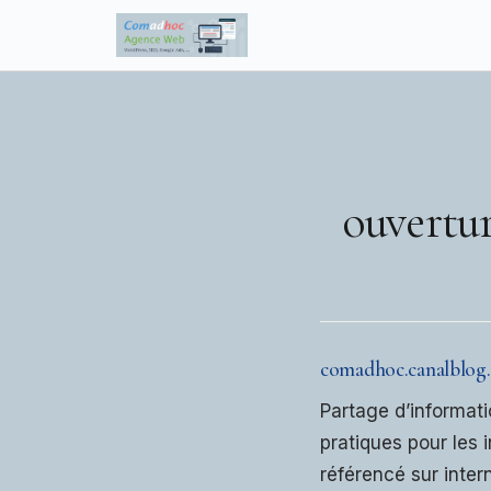
to
content
ouvertu
comadhoc.canalblog
Partage d’informati
pratiques pour les 
référencé sur inter