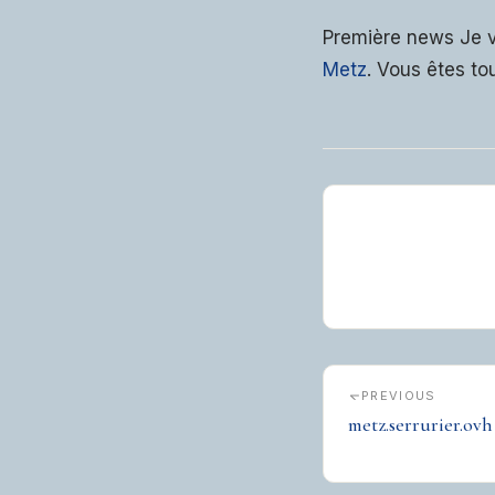
Première news Je vo
Metz
. Vous êtes tou
PREVIOUS
metz.serrurier.ovh