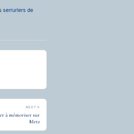
es
serruriers de
NEXT
er à mémoriser sur
Metz