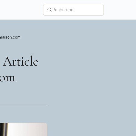
t-maison.com
 Article
com