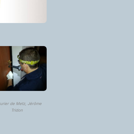
urier de Metz, Jérôme
Tridon