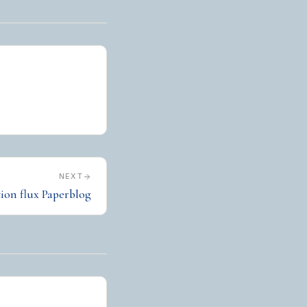
NEXT
tion flux Paperblog