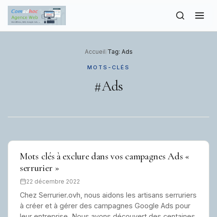
to
content
Accueil
/
Tag: Ads
MOTS-CLÉS
#Ads
Mots clés à exclure dans vos campagnes Ads «
serrurier »
22 décembre 2022
Chez Serrurier.ovh, nous aidons les artisans serruriers
à créer et à gérer des campagnes Google Ads pour
leur entreprise. Nous avons découvert des centaines