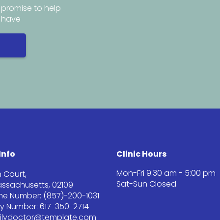
promise to help
y have
Info
Clinic Hours
Mon-Fri 9:30 am - 5:00 pm
 Court,
Sat-Sun Closed
ssachusetts, 02109
one Number: (857)-200-1031
 Number: 617-350-2714
milydoctor@template.com