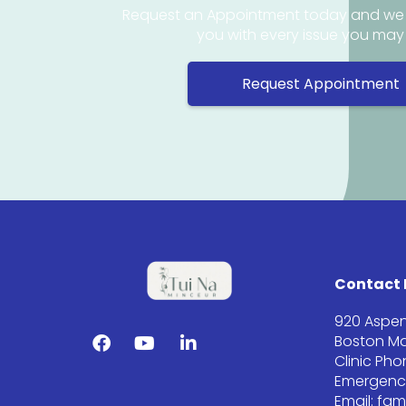
Request an Appointment today and we 
you with every issue you ma
Request Appointment
Contact 
920 Aspen
Boston Ma
Clinic Ph
Emergency
Email: fa