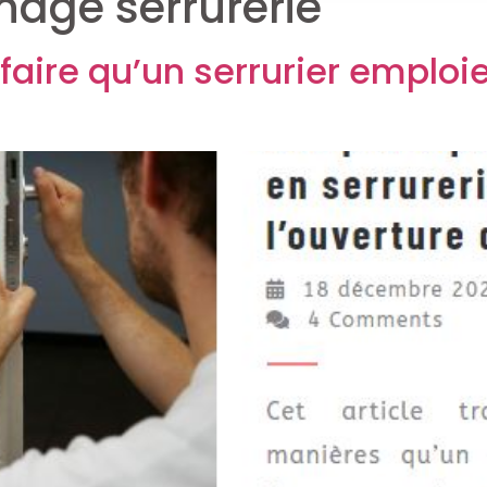
age serrurerie
 faire qu’un serrurier emploie