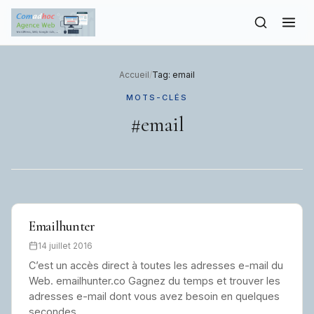
to
content
Accueil
/
Tag: email
MOTS-CLÉS
#email
Emailhunter
14 juillet 2016
C’est un accès direct à toutes les adresses e-mail du
Web. emailhunter.co Gagnez du temps et trouver les
adresses e-mail dont vous avez besoin en quelques
secondes .