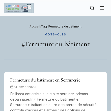
to
content
Accueil
/
Tag: Fermeture du bâtiment
MOTS-CLÉS
#Fermeture du bâtiment
Fermeture du bâtiment en Serrurerie
24 janvier 2023
En lisant cet article sur le site serrurier-orleans-
depannage.fr « Fermeture du bâtiment en
Serrurerie » traitant en autre des barres de sécurité,
contrôle d’accès et alarmes : des options de