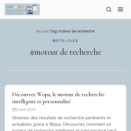
to
content
Accueil
/
Tag: moteur de recherche
MOTS-CLÉS
#moteur de recherche
Découvrez Wopa, le moteur de recherche
intelligent et personnalisé
3 avril 2023
Obtenez des résultats de recherche pertinents et
actualisés grâce à Wopa. Découvrez comment ce
moteur de recherche intelligent et personnalisé peut