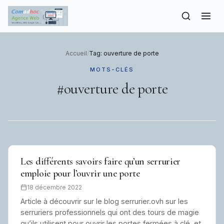
to
content
Accueil
/
Tag: ouverture de porte
MOTS-CLÉS
#ouverture de porte
Les différents savoirs faire qu’un serrurier
emploie pour l’ouvrir une porte
18 décembre 2022
Article à découvrir sur le blog serrurier.ovh sur les
serruriers professionnels qui ont des tours de magie
qu’ils utilisent pour ouvrir les portes fermées à clé, et