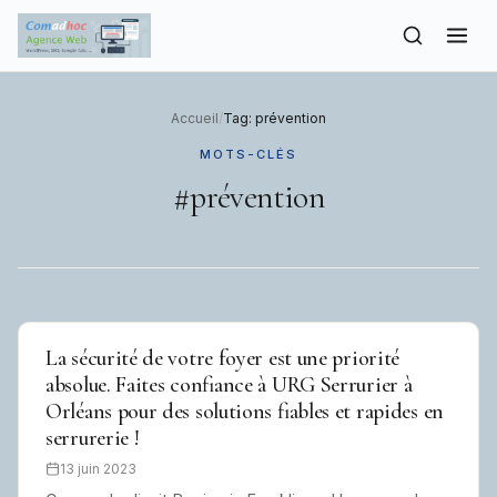
to
content
Accueil
/
Tag: prévention
MOTS-CLÉS
#prévention
La sécurité de votre foyer est une priorité
absolue. Faites confiance à URG Serrurier à
Orléans pour des solutions fiables et rapides en
serrurerie !
13 juin 2023