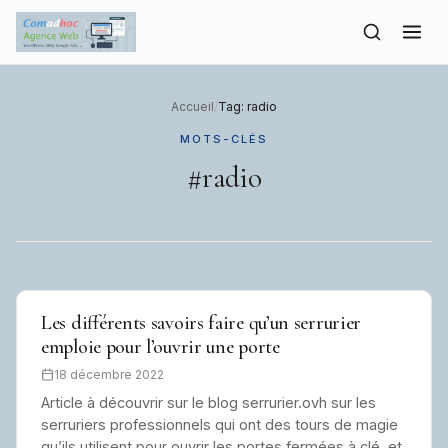
to
content
Accueil
/
Tag: radio
MOTS-CLÉS
#radio
Les différents savoirs faire qu’un serrurier
emploie pour l’ouvrir une porte
18 décembre 2022
Article à découvrir sur le blog serrurier.ovh sur les
serruriers professionnels qui ont des tours de magie
qu’ils utilisent pour ouvrir les portes fermées à clé, et