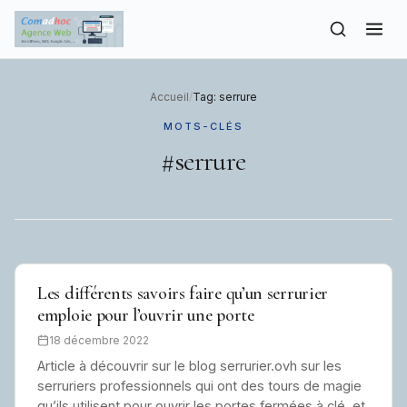
to
content
Accueil
/
Tag: serrure
MOTS-CLÉS
#serrure
Les différents savoirs faire qu’un serrurier
emploie pour l’ouvrir une porte
18 décembre 2022
Article à découvrir sur le blog serrurier.ovh sur les
serruriers professionnels qui ont des tours de magie
qu’ils utilisent pour ouvrir les portes fermées à clé, et