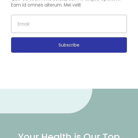
Eam id omnes alterum. Mei velit
Subscribe
Your Health is Our Top