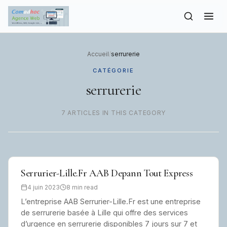
to
content
Accueil
/
serrurerie
CATÉGORIE
serrurerie
7 ARTICLES IN THIS CATEGORY
Serrurier-Lille.Fr AAB Depann Tout Express
4 juin 2023
8 min read
L’entreprise AAB Serrurier-Lille.Fr est une entreprise
de serrurerie basée à Lille qui offre des services
d’urgence en serrurerie disponibles 7 jours sur 7 et