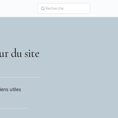
r du site
iens utiles