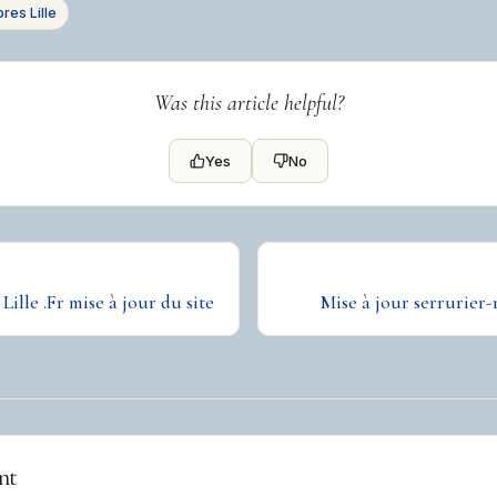
es Lille
Was this article helpful?
Yes
No
Lille .Fr mise à jour du site
Mise à jour serrurier
nt