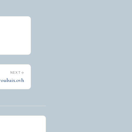
NEXT
-roubaix.ovh