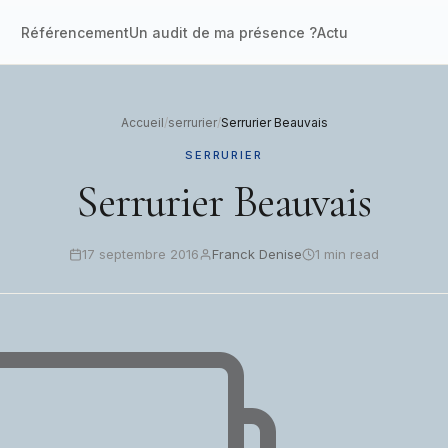
Référencement
Un audit de ma présence ?
Actu
Accueil
/
serrurier
/
Serrurier Beauvais
SERRURIER
Serrurier Beauvais
17 septembre 2016
Franck Denise
1 min read