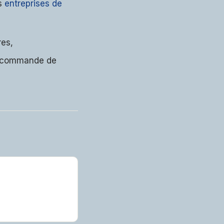
es
entreprises de
res,
élécommande de