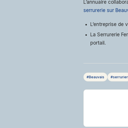
L’annuaire collabor
serrurerie sur Bea
L’entreprise de v
La Serrurerie Fe
portail.
#Beauvais
#serrurier