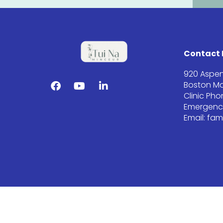
Contact 
920 Aspen
Boston Ma
Clinic Ph
Emergency
Email: fa
Dr. Paul Harris Family Clinic © 2026 All Rights Reserved.