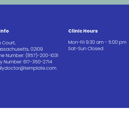
Info
Clinic Hours
Mon-Fri 9:30 am - 5:00 pm
 Court,
Sat-Sun Closed
ssachusetts, 02109
one Number: (857)-200-1031
 Number: 617-350-2714
milydoctor@template.com