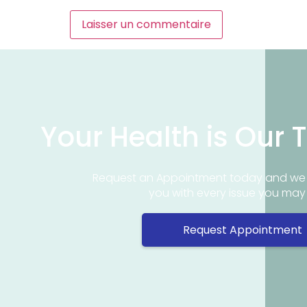
Your Health is Our T
Request an Appointment today and we 
you with every issue you ma
Request Appointment