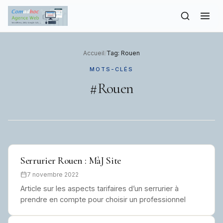
to
content
Accueil
/
Tag: Rouen
MOTS-CLÉS
#Rouen
Serrurier Rouen : MàJ Site
7 novembre 2022
Article sur les aspects tarifaires d’un serrurier à
prendre en compte pour choisir un professionnel