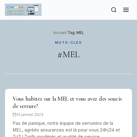
to
content
Accueil
/
Tag: MEL
MOTS-CLÉS
#MEL
Vous habitez sur la MEL et vous avez des soucis
de serrure?
14 janvier 2023
Pas de panique, notre équipe de serruriers de la
MEL, agréés assurances est là pour vous 24h/24 et
7j/7 ! Tarifs modérés et qualité de service