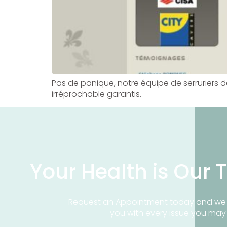
Pas de panique, notre équipe de serruriers de
irréprochable garantis.
Your Health is Our T
Request an Appointment today and we 
you with every issue you ma