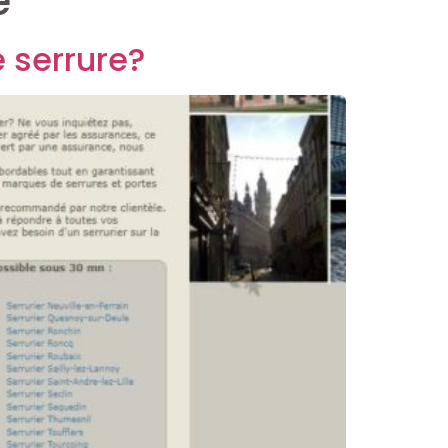
e
e serrure?