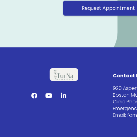
Request Appointment
Contact 
920 Aspen
Boston Ma
Clinic Ph
Emergency
Email: fa