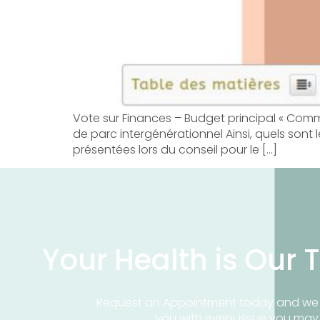
Vote sur Finances – Budget principal « Comm
de parc intergénérationnel Ainsi, quels sont 
présentées lors du conseil pour le […]
Your Health is Our T
Request an Appointment today and we 
you with every issue you ma