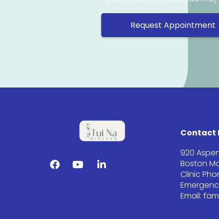
Request Appointment
Contact 
920 Aspen
Boston Ma
Clinic Ph
Emergency
Email: fa